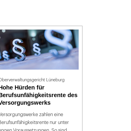
Oberverwaltungsgericht Lüneburg
Hohe Hürden für
Berufsunfähigkeitsrente des
Versorgungswerks
Versorgungswerke zahlen eine
Berufsunfähigkeitsrente nur unter
engen Voraussetzungen. So sind