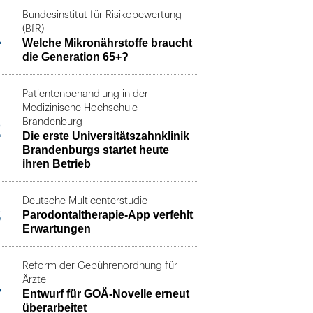
Bundesinstitut für Risikobewertung
1
(BfR)
Welche Mikronährstoffe braucht
die Generation 65+?
Patientenbehandlung in der
Medizinische Hochschule
2
Brandenburg
Die erste Universitätszahnklinik
Brandenburgs startet heute
ihren Betrieb
Deutsche Multicenterstudie
3
Parodontaltherapie-App verfehlt
Erwartungen
Reform der Gebührenordnung für
4
Ärzte
Entwurf für GOÄ-Novelle erneut
überarbeitet