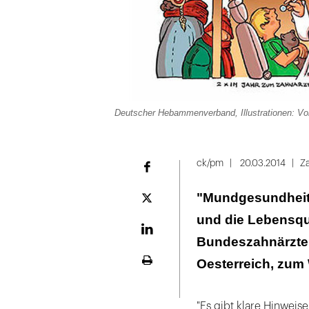
Deutscher Hebammenverband, Illustrationen: V
ck/pm
20.03.2014
Z
Facebook
"Mundgesundheit 
Plattform
X
und die Lebensqual
LinekdIn
Bundeszahnärztek
Oesterreich, zum
Seite
ausdrucken
"Es gibt klare Hinwei