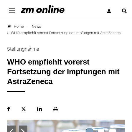
S
News
Home
WHO empfiehlt vorerst Fortsetzung der Impfungen mit Astra­Zeneca
Stellungnahme
WHO empfiehlt vorerst
Fortsetzung der Impfungen mit
Astra­Zeneca
Facebook
Plattform
LinekdIn
Seite
X
ausdrucken