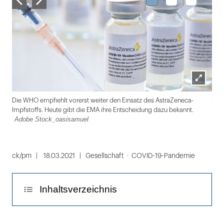
Lightbox
Ado
Die WHO empfiehlt vorerst weiter den Einsatz des Astra­Zeneca-
öffnen
Impfstoffs. Heute gibt die EMA ihre Entscheidung dazu bekannt.
Adobe Stock_oasisamuel
Folie
1
ck/pm
18.03.2021
Gesellschaft
COVID-19-Pandemie
von
3
Inhaltsverzeichnis