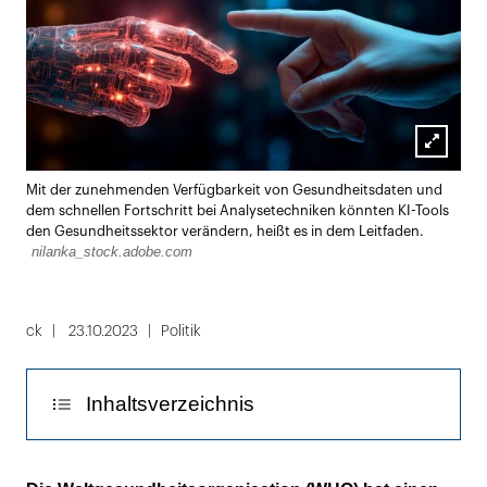
Lightbox
Mit der zunehmenden Verfügbarkeit von Gesundheitsdaten und
öffnen
dem schnellen Fortschritt bei Analysetechniken könnten KI-Tools
den Gesundheitssektor verändern, heißt es in dem Leitfaden.
nilanka_stock.adobe.com
ck
23.10.2023
Politik
Inhaltsverzeichnis
Besonders wichtig ist der WHO die Qualität