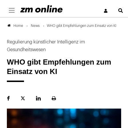
S
News
WHO gibt Empfehlungen zum Einsatz von KI
Home
Regulierung künstlicher Intelligenz im
Gesundheitswesen
WHO gibt Empfehlungen zum
Einsatz von KI
Facebook
Plattform
LinekdIn
Seite
X
ausdrucken