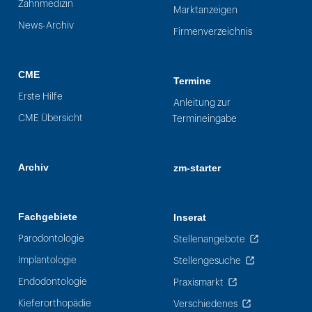
Zahnmedizin
Marktanzeigen
News-Archiv
Firmenverzeichnis
CME
Termine
Erste Hilfe
Anleitung zur
CME Übersicht
Termineingabe
Archiv
zm-starter
Fachgebiete
Inserat
Parodontologie
Stellenangebote
Implantologie
Stellengesuche
Endodontologie
Praxismarkt
Kieferorthopädie
Verschiedenes