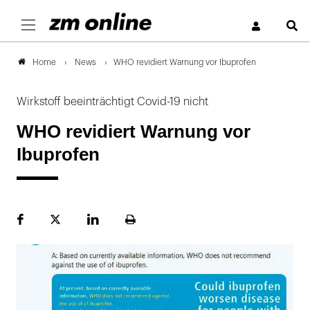
S
News
WHO revidiert Warnung vor Ibuprofen
Home
Wirkstoff beeinträchtigt Covid-19 nicht
WHO revidiert Warnung vor
Ibuprofen
Facebook
Plattform
LinekdIn
Seite
X
ausdrucken