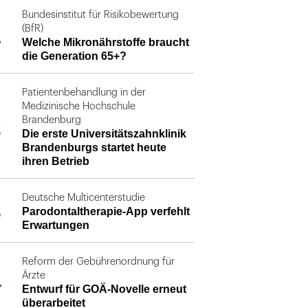
Bundesinstitut für Risikobewertung
1
(BfR)
Welche Mikronährstoffe braucht
die Generation 65+?
Patientenbehandlung in der
Medizinische Hochschule
2
Brandenburg
Die erste Universitätszahnklinik
Brandenburgs startet heute
ihren Betrieb
Deutsche Multicenterstudie
3
Parodontaltherapie-App verfehlt
Erwartungen
Reform der Gebührenordnung für
4
Ärzte
Entwurf für GOÄ-Novelle erneut
überarbeitet