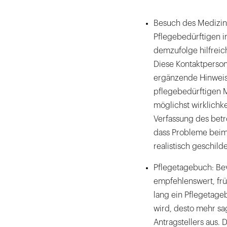
Besuch des Medizin
Pflegebedürftigen i
demzufolge hilfreic
Diese Kontaktperson
ergänzende Hinweis
pflegebedürftigen 
möglichst wirklichke
Verfassung des bet
dass Probleme beim 
realistisch geschild
Pflegetagebuch: Bev
empfehlenswert, fr
lang ein Pflegetage
wird, desto mehr sa
Antragstellers aus. 