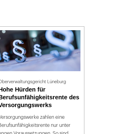
Oberverwaltungsgericht Lüneburg
Hohe Hürden für
Berufsunfähigkeitsrente des
Versorgungswerks
Versorgungswerke zahlen eine
Berufsunfähigkeitsrente nur unter
engen Voraussetzungen. So sind