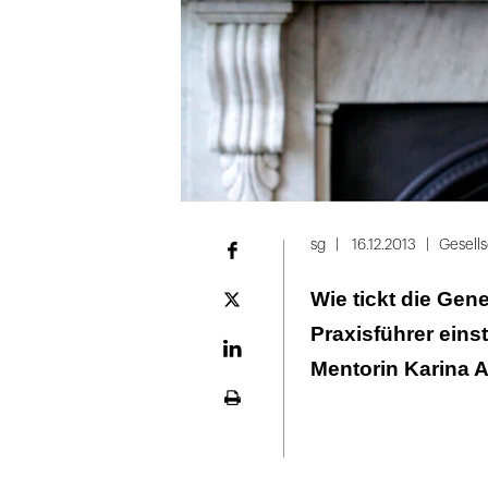
sg
16.12.2013
Gesells
Facebook
Wie tickt die Ge
Plattform
X
Praxisführer ein
LinekdIn
Mentorin Karina Al
Seite
ausdrucken