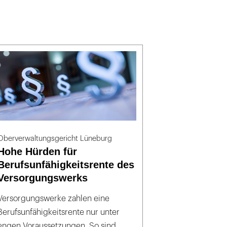
Oberverwaltungsgericht Lüneburg
Hohe Hürden für
Berufsunfähigkeitsrente des
Versorgungswerks
Versorgungswerke zahlen eine
Berufsunfähigkeitsrente nur unter
engen Voraussetzungen. So sind