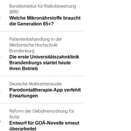
Bundesinstitut für Risikobewertung
1
(BfR)
Welche Mikronährstoffe braucht
die Generation 65+?
Patientenbehandlung in der
Medizinische Hochschule
2
Brandenburg
Die erste Universitätszahnklinik
Brandenburgs startet heute
ihren Betrieb
Deutsche Multicenterstudie
3
Parodontaltherapie-App verfehlt
Erwartungen
Reform der Gebührenordnung für
4
Ärzte
Entwurf für GOÄ-Novelle erneut
überarbeitet