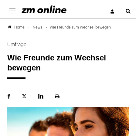
S
News
Wie Freunde zum Wechsel bewegen
Home
Umfrage
Wie Freunde zum Wechsel
bewegen
Facebook
Plattform
LinekdIn
Seite
X
ausdrucken