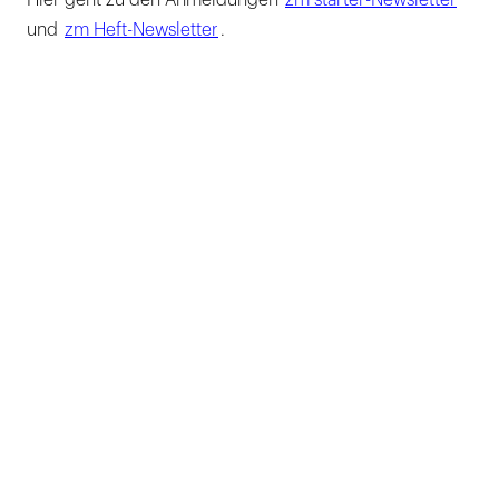
Hier geht zu den Anmeldungen
zm starter-Newsletter
und
zm Heft-Newsletter
.