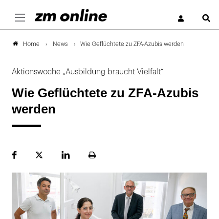
S
News
Wie Geflüchtete zu ZFA-Azubis werden
Home
Aktionswoche „Ausbildung braucht Vielfalt“
Wie Geflüchtete zu ZFA-Azubis
werden
Facebook
Plattform
LinekdIn
Seite
X
ausdrucken