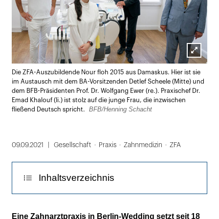
Lightbox
Die ZFA-Auszubildende Nour floh 2015 aus Damaskus. Hier ist sie
öffnen
im Austausch mit dem BA-Vorsitzenden Detlef Scheele (Mitte) und
dem BFB-Präsidenten Prof. Dr. Wolfgang Ewer (re.). Praxischef Dr.
Emad Khalouf (li.) ist stolz auf die junge Frau, die inzwischen
BFB/Henning Schacht
fließend Deutsch spricht.
09.09.2021
Gesellschaft
Praxis
Zahnmedizin
ZFA
Inhaltsverzeichnis
So geht die Investition für beide Seiten auf
Eine Zahnarztpraxis in Berlin-Wedding setzt seit 18