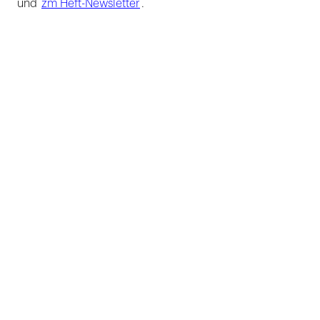
und
zm Heft-Newsletter
.