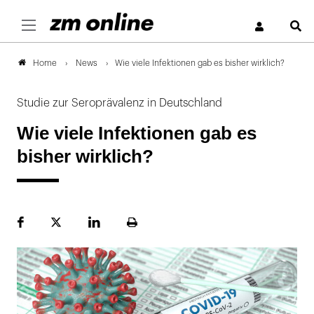
S
News
Wie viele Infektionen gab es bisher wirklich?
Home
Studie zur Seroprävalenz in Deutschland
Wie viele Infektionen gab es
bisher wirklich?
Facebook
Plattform
LinekdIn
Seite
X
ausdrucken