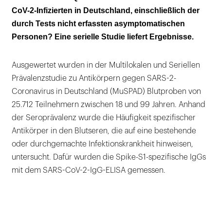
symptomlos
CoV-2-Infizierten in Deutschland, einschließlich der
durch Tests nicht erfassten asymptomatischen
Jede achte Person in Quarantäne war Infiziert
Personen? Eine serielle Studie liefert Ergebnisse.
Ausgewertet wurden in der Multilokalen und Seriellen
Prävalenzstudie zu Antikörpern gegen SARS-2-
Coronavirus in Deutschland (MuSPAD) Blutproben von
25.712 Teilnehmern zwischen 18 und 99 Jahren. Anhand
der Seroprävalenz wurde die Häufigkeit spezifischer
Antikörper in den Blutseren, die auf eine bestehende
oder durchgemachte Infektionskrankheit hinweisen,
untersucht. Dafür wurden die Spike-S1-spezifische IgGs
mit dem SARS-CoV-2-IgG-ELISA gemessen.