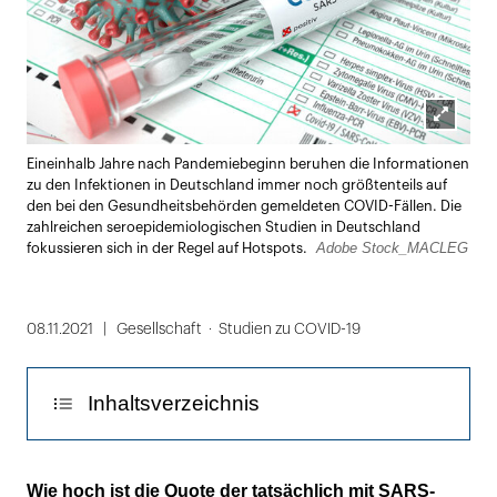
Lightbox
Eineinhalb Jahre nach Pandemiebeginn beruhen die Informationen
öffnen
zu den Infektionen in Deutschland immer noch größtenteils auf
den bei den Gesundheitsbehörden gemeldeten COVID-Fällen. Die
zahlreichen seroepidemiologischen Studien in Deutschland
Adobe Stock_MACLEG
fokussieren sich in der Regel auf Hotspots.
08.11.2021
Gesellschaft
Studien zu COVID-19
Inhaltsverzeichnis
50 Prozent der Teilnehmer waren komplett
Wie hoch ist die Quote der tatsächlich mit SARS-