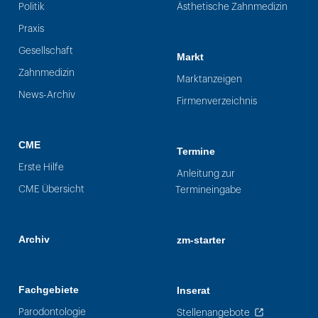
Politik
Ästhetische Zahnmedizin
Praxis
Gesellschaft
Markt
Zahnmedizin
Marktanzeigen
News-Archiv
Firmenverzeichnis
CME
Termine
Erste Hilfe
Anleitung zur
CME Übersicht
Termineingabe
Archiv
zm-starter
Fachgebiete
Inserat
Parodontologie
Stellenangebote