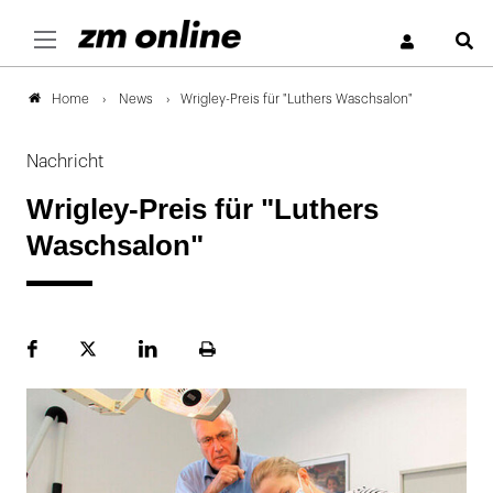
S
News
Wrigley-Preis für "Luthers Waschsalon"
Home
Nachricht
Wrigley-Preis für "Luthers
Waschsalon"
Facebook
Plattform
LinekdIn
Seite
X
ausdrucken