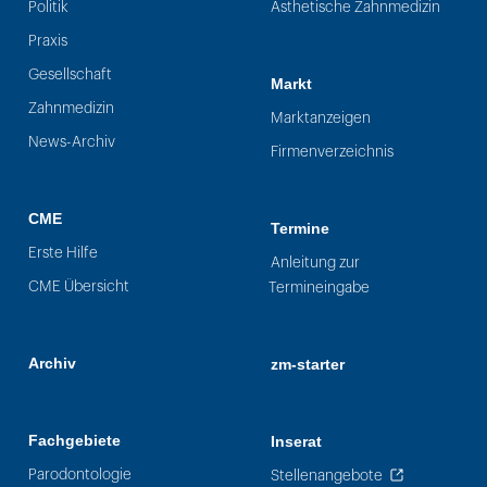
Politik
Ästhetische Zahnmedizin
Praxis
Gesellschaft
Markt
Zahnmedizin
Marktanzeigen
News-Archiv
Firmenverzeichnis
CME
Termine
Erste Hilfe
Anleitung zur
CME Übersicht
Termineingabe
Archiv
zm-starter
Fachgebiete
Inserat
Parodontologie
Stellenangebote