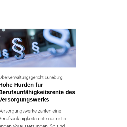
Oberverwaltungsgericht Lüneburg
Hohe Hürden für
Berufsunfähigkeitsrente des
Versorgungswerks
Versorgungswerke zahlen eine
Berufsunfähigkeitsrente nur unter
engen Voraussetzungen. So sind