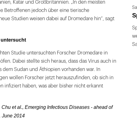
anien, Katar und Großbritannien. „In den meisten
Sa
die Betroffenen jedoch über eine tierische
S
e neue Studien weisen dabei auf Dromedare hin“, sagt
Sp
we
 untersucht
S
lichten Studie untersuchten Forscher Dromedare in
fen. Dabei stellte sich heraus, dass das Virus auch in
us dem Sudan und Äthiopien vorhanden war. In
en wollen Forscher jetzt herauszufinden, ob sich in
n infiziert haben, was aber bisher nicht erkannt
 Chu et al., Emerging Infectious Diseases - ahead of
6, June 2014