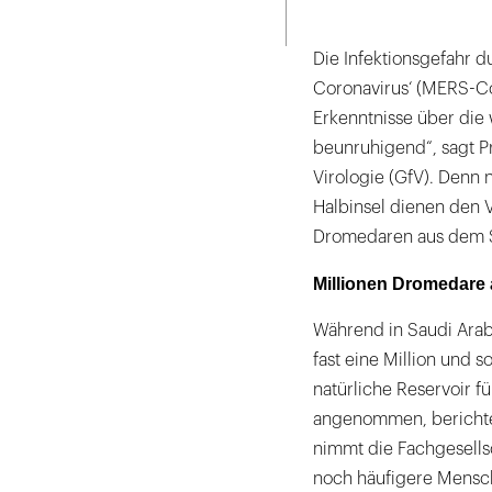
Seite
ausdrucken
Die Infektionsgefahr 
Coronavirus‘ (MERS-Co
Erkenntnisse über die 
beunruhigend“, sagt Pr
Virologie (GfV). Denn
Halbinsel dienen den V
Dromedaren aus dem S
Millionen Dromedare 
Während in Saudi Arab
fast eine Million und 
natürliche Reservoir fü
angenommen, berichtet
nimmt die Fachgesells
noch häufigere Mensch