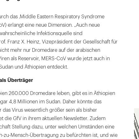
durch das ‚Middle Eastern Respiratory Syndrome
V) erlangt eine neue Dimension. „Auch neue
wahrscheinliche Infektionsquelle sind
of. Franz X. Heinz, Vizepräsident der Gesellschaft für
 nicht mehr nur Dromedare auf der arabischen
iren als Reservoir, MERS-CoV wurde jetzt auch in
udan und Äthiopien entdeckt.
als Überträger
ien 260.000 Dromedare leben, gibt es in Äthiopien
sogar 4,8 Millionen im Sudan. Daher könnte das
r das Virus wesentlich größer sein als bisher
 die GfV in ihrem aktuellen Newsletter. Zudem
chaft Stellung dazu, unter welchen Umständen eine
-zu-Mensch-Übertragung zu befürchten ist, und wie