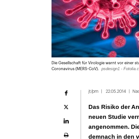
Die Gesellschaft für Virologie warnt vor einer
psdesign1 - Fotolia.
Coronavirus (MERS-CoV).
jt/pm
22.05.2014
Nac
Facebook
Das Risiko der An
Plattform
X
neuen Studie verm
LinekdIn
angenommen. Die 
demnach in den 