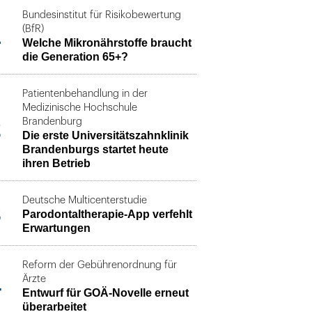
Bundesinstitut für Risikobewertung
1
(BfR)
Welche Mikronährstoffe braucht
die Generation 65+?
Patientenbehandlung in der
Medizinische Hochschule
2
Brandenburg
Die erste Universitätszahnklinik
Brandenburgs startet heute
ihren Betrieb
Deutsche Multicenterstudie
3
Parodontaltherapie-App verfehlt
Erwartungen
Reform der Gebührenordnung für
4
Ärzte
Entwurf für GOÄ-Novelle erneut
überarbeitet