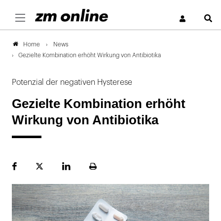
S
News
Home
Gezielte Kombination erhöht Wirkung von Antibiotika
Potenzial der negativen Hysterese
Gezielte Kombination erhöht
Wirkung von Antibiotika
Facebook
Plattform
LinekdIn
Seite
X
ausdrucken