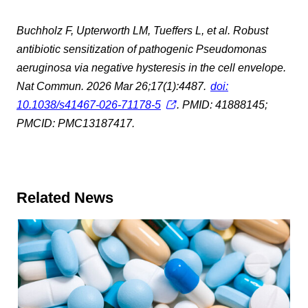
Buchholz F, Upterworth LM, Tueffers L, et al. Robust
antibiotic sensitization of pathogenic Pseudomonas
aeruginosa via negative hysteresis in the cell envelope.
Nat Commun. 2026 Mar 26;17(1):4487.
doi:
10.1038/s41467-026-71178-5
. PMID: 41888145;
PMCID: PMC13187417.
Related News