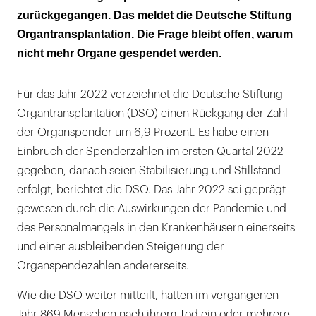
für ein Organ
zurückgegangen. Das meldet die Deutsche Stiftung
Organtransplantation. Die Frage bleibt offen, warum
Lauterbach startet neuen Anlauf für die
nicht mehr Organe gespendet werden.
Widerspruchslösung
Für das Jahr 2022 verzeichnet die Deutsche Stiftung
Organtransplantation (DSO) einen Rückgang der Zahl
der Organspender um 6,9 Prozent. Es habe einen
Einbruch der Spenderzahlen im ersten Quartal 2022
gegeben, danach seien Stabilisierung und Stillstand
erfolgt, berichtet die DSO. Das Jahr 2022 sei geprägt
gewesen durch die Auswirkungen der Pandemie und
des Personalmangels in den Krankenhäusern einerseits
und einer ausbleibenden Steigerung der
Organspendezahlen andererseits.
Wie die DSO weiter mitteilt, hätten im vergangenen
Jahr 869 Menschen nach ihrem Tod ein oder mehrere