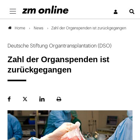
S
News
Zahl der Organspenden ist zurückgegangen
Home
Deutsche Stiftung Organtransplantation (DSO)
Zahl der Organspenden ist
zurückgegangen
Facebook
Plattform
LinekdIn
Seite
X
ausdrucken