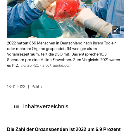
Lightbox
2022 hatten 869 Menschen in Deutschland nach ihrem Tod ein
öffnen
oder mehrere Organe gespendet, 64 weniger als im
Vorjahreszeitraum, teilt die DSO mit. Das entspreche 10,3
Spendern pro eine Million Einwohner. Zum Vergleich: 2021 waren
horizont21 - stock.adobe.com
es 11,2.
18.01.2023
Politik
Inhaltsverzeichnis
8.500 Menschen stehen auf den Wartelisten
Die Zahl der Organspenden ist 2022 um 6,9 Prozent