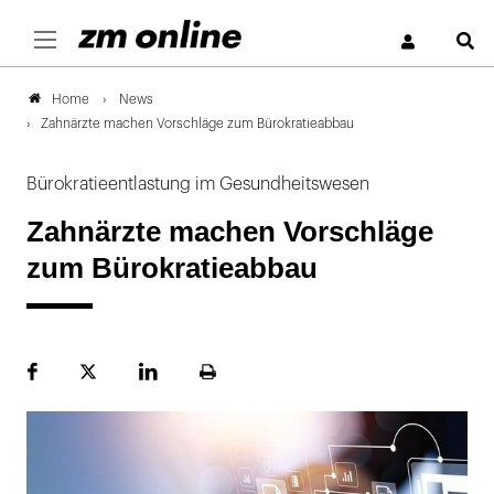
S
News
Home
Zahnärzte machen Vorschläge zum Bürokratieabbau
Bürokratieentlastung im Gesundheitswesen
Zahnärzte machen Vorschläge
zum Bürokratieabbau
Facebook
Plattform
LinekdIn
Seite
X
ausdrucken