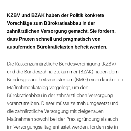
Umfrage: Praxen wenden pro Woche 24
KZBV und BZÄK haben der Politik konkrete
Stunden für Bürokratie auf
Vorschläge zum Bürokratieabbau in der
zahnärztlichen Versorgung gemacht. Sie fordern,
Bürokratielast schreckt Nachwuchs von der
dass Praxen schnell und pragmatisch von
Niederlassung ab
ausufernden Bürokratielasten befreit werden.
Die Kassenzahnärztliche Bundesvereinigung (KZBV)
und die Bundeszahnärztekammer (BZÄK) haben dem
Bundesgesundheitsministerium (BMG) einen konkreten
Maßnahmenkatalog vorgelegt, um den
Bürokratieabbau in der zahnärztlichen Versorgung
voranzutreiben. Dieser müsse zeitnah umgesetzt und
die zahnärztliche Versorgung mit zielgenauen
Maßnahmen sowohl bei der Praxisgründung als auch
im Versorgungsalltag entlastet werden, fordern sie in