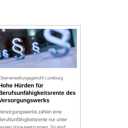
Oberverwaltungsgericht Lüneburg
Hohe Hürden für
Berufsunfähigkeitsrente des
Versorgungswerks
Versorgungswerke zahlen eine
Berufsunfähigkeitsrente nur unter
engen Voraussetzungen. So sind