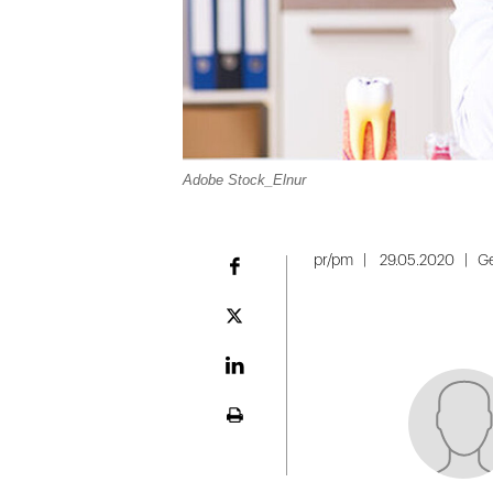
Adobe Stock_Elnur
pr/pm
29.05.2020
Ge
Facebook
Plattform
X
LinekdIn
Seite
ausdrucken