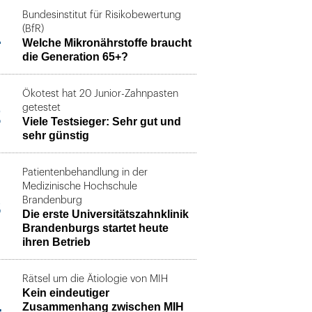
Bundesinstitut für Risikobewertung
1
(BfR)
Welche Mikronährstoffe braucht
die Generation 65+?
Ökotest hat 20 Junior-Zahnpasten
2
getestet
Viele Testsieger: Sehr gut und
sehr günstig
Patientenbehandlung in der
Medizinische Hochschule
3
Brandenburg
Die erste Universitätszahnklinik
Brandenburgs startet heute
ihren Betrieb
Rätsel um die Ätiologie von MIH
Kein eindeutiger
4
Zusammenhang zwischen MIH