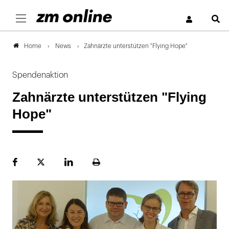
S
News
Zahnärzte unterstützen "Flying Hope"
Home
Spendenaktion
Zahnärzte unterstützen "Flying
Hope"
Facebook
Plattform
LinekdIn
Seite
X
ausdrucken