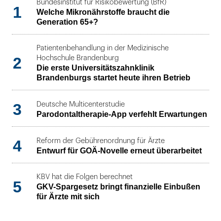
Bundesinstitut für Risikobewertung (BfR)
1
Welche Mikronährstoffe braucht die
Generation 65+?
Patientenbehandlung in der Medizinische
2
Hochschule Brandenburg
Die erste Universitätszahnklinik
Brandenburgs startet heute ihren Betrieb
3
Deutsche Multicenterstudie
Parodontaltherapie-App verfehlt Erwartungen
4
Reform der Gebührenordnung für Ärzte
Entwurf für GOÄ-Novelle erneut überarbeitet
KBV hat die Folgen berechnet
5
GKV-Spargesetz bringt finanzielle Einbußen
für Ärzte mit sich