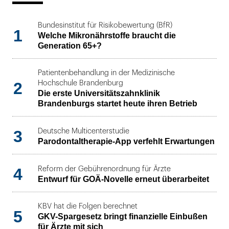
Bundesinstitut für Risikobewertung (BfR)
1
Welche Mikronährstoffe braucht die
Generation 65+?
Patientenbehandlung in der Medizinische
2
Hochschule Brandenburg
Die erste Universitätszahnklinik
Brandenburgs startet heute ihren Betrieb
3
Deutsche Multicenterstudie
Parodontaltherapie-App verfehlt Erwartungen
4
Reform der Gebührenordnung für Ärzte
Entwurf für GOÄ-Novelle erneut überarbeitet
KBV hat die Folgen berechnet
5
GKV-Spargesetz bringt finanzielle Einbußen
für Ärzte mit sich