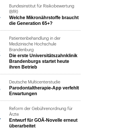
Bundesinstitut für Risikobewertung
1
(BfR)
Welche Mikronährstoffe braucht
die Generation 65+?
Patientenbehandlung in der
Medizinische Hochschule
2
Brandenburg
Die erste Universitätszahnklinik
Brandenburgs startet heute
ihren Betrieb
Deutsche Multicenterstudie
3
Parodontaltherapie-App verfehlt
Erwartungen
Reform der Gebührenordnung für
4
Ärzte
Entwurf für GOÄ-Novelle erneut
überarbeitet