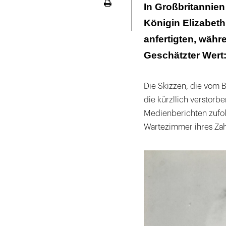
Ein Fenster in
In Großbritannien
Seite
ausdrucken
Königin Elizabeth
anfertigten, währ
Geschätzter Wert:
Die Skizzen, die vom B
die kürzllich verstorbe
Medienberichten zufo
Wartezimmer ihres Zah