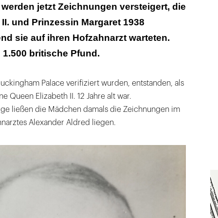
 das Kindheitsleben der verstorbenen Majestät
 werden jetzt Zeichnungen versteigert, die
 II. und Prinzessin Margaret 1938
end sie auf ihren Hofzahnarzt warteten.
 1.500 britische Pfund.
uckingham Palace verifiziert wurden, entstanden, als
ne Queen Elizabeth II. 12 Jahre alt war.
lge ließen die Mädchen damals die Zeichnungen im
narztes Alexander Aldred liegen.