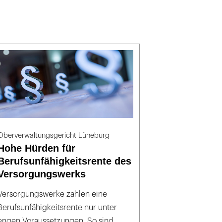
Oberverwaltungsgericht Lüneburg
Hohe Hürden für
Berufsunfähigkeitsrente des
Versorgungswerks
Versorgungswerke zahlen eine
Berufsunfähigkeitsrente nur unter
engen Voraussetzungen. So sind