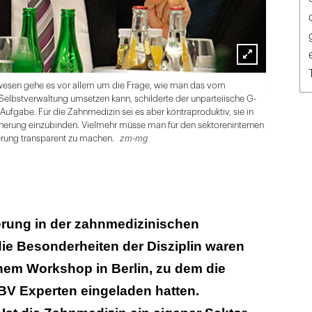
Lightbox
zm-mg
esen gehe es vor allem um die Frage, wie man das vom
öffnen
elbstverwaltung umsetzen kann, schilderte der unparteiische G-
Aufgabe. Für die Zahnmedizin sei es aber kontraproduktiv, sie in
cherung einzubinden. Vielmehr müsse man für den sektoreninternen
zm-mg
erung transparent zu machen.
erung in der zahnmedizinischen
ie Besonderheiten der Disziplin waren
nem Workshop in Berlin, zu dem die
V Experten eingeladen hatten.