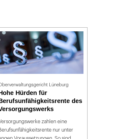
Oberverwaltungsgericht Lüneburg
Hohe Hürden für
Berufsunfähigkeitsrente des
Versorgungswerks
Versorgungswerke zahlen eine
Berufsunfähigkeitsrente nur unter
engen Voraussetzungen. So sind