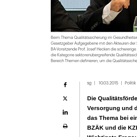
Beim Thema Qualitätssicherung im Gesundheitsw
Gesetzgeber Aufgegebene mit den Akteuren der S
BA-Vorsitzende Prof. Josef Hecken die schwierige 
die Kategorie sektorenübergreifende Qualitätssi
Bereich Themen definieren, um die Qualitätssich
Folie
1
sg
10.03.2015
Politik
Facebook
von
Die Qualitätsförd
17
Plattform
X
Versorgung und d
LinekdIn
das Thema bei ei
BZÄK und die KZB
Seite
ausdrucken