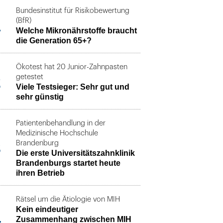
Bundesinstitut für Risikobewertung
1
(BfR)
Welche Mikronährstoffe braucht
die Generation 65+?
Ökotest hat 20 Junior-Zahnpasten
2
getestet
Viele Testsieger: Sehr gut und
sehr günstig
Patientenbehandlung in der
Medizinische Hochschule
3
Brandenburg
Die erste Universitätszahnklinik
Brandenburgs startet heute
ihren Betrieb
Rätsel um die Ätiologie von MIH
Kein eindeutiger
4
Zusammenhang zwischen MIH