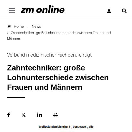
S
News
Home
Zahntechniker: große Lohnunterschiede zwischen Frauen und
Männern
Verband medizinischer Fachberufe rügt
Zahntechniker: große
Lohnunterschiede zwischen
Frauen und Männern
Facebook
Plattform
LinekdIn
Seite
X
ausdrucken