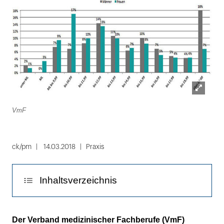
Lightbox
VmF
öffnen
ck/pm
14.03.2018
Praxis
Inhaltsverzeichnis
Berufsanfänger: Die meisten Frauen
Der Verband medizinischer Fachberufe (VmF)