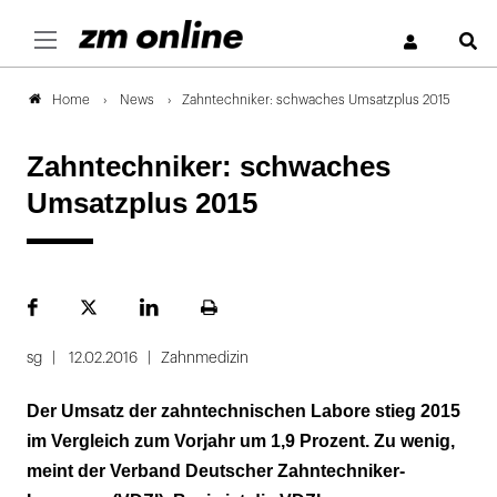
S
News
Zahntechniker: schwaches Umsatzplus 2015
Home
Zahntechniker: schwaches
Umsatzplus 2015
Facebook
Plattform
LinekdIn
Seite
X
ausdrucken
sg
12.02.2016
Zahnmedizin
Der Umsatz der zahntechnischen Labore stieg 2015
im Vergleich zum Vorjahr um 1,9 Prozent. Zu wenig,
meint der Verband Deutscher Zahntechniker-