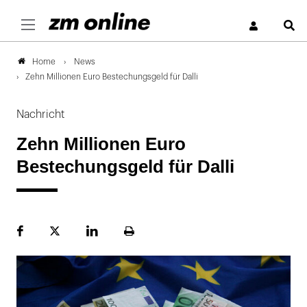
S
News
Home
Zehn Millionen Euro Bestechungsgeld für Dalli
Nachricht
Zehn Millionen Euro
Bestechungsgeld für Dalli
Facebook
Plattform
LinekdIn
Seite
X
ausdrucken