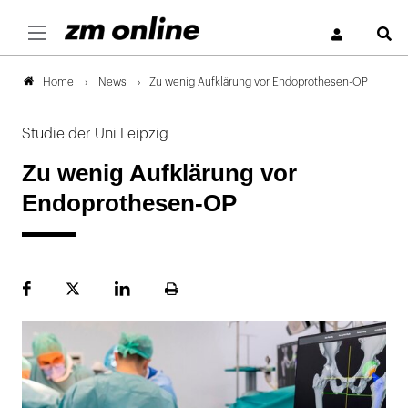
S
News
Zu wenig Aufklärung vor Endoprothesen-OP
Home
Studie der Uni Leipzig
Zu wenig Aufklärung vor
Endoprothesen-OP
Facebook
Plattform
LinekdIn
Seite
X
ausdrucken