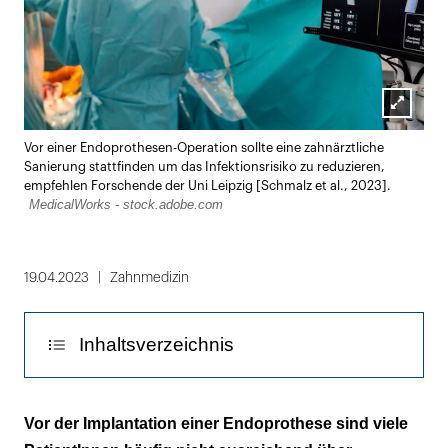
Lightbox
Vor einer Endoprothesen-Operation sollte eine zahnärztliche
öffnen
Sanierung stattfinden um das Infektionsrisiko zu reduzieren,
empfehlen Forschende der Uni Leipzig [Schmalz et al., 2023].
MedicalWorks - stock.adobe.com
19.04.2023
Zahnmedizin
Inhaltsverzeichnis
Nur knapp jede(r) Dritte führt eine
Vor der Implantation einer Endoprothese sind viele
Interdentalraumhygiene durch