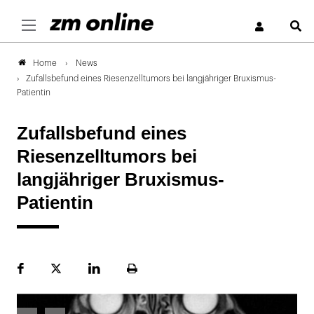
S
News
Home
Zufallsbefund eines Riesenzelltumors bei langjähriger Bruxismus-
Patientin
Zufallsbefund eines
Riesenzelltumors bei
langjähriger Bruxismus-
Patientin
Facebook
Plattform
LinekdIn
Seite
X
ausdrucken