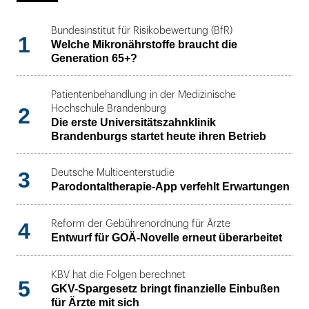
Bundesinstitut für Risikobewertung (BfR)
1
Welche Mikronährstoffe braucht die
Generation 65+?
Patientenbehandlung in der Medizinische
2
Hochschule Brandenburg
Die erste Universitätszahnklinik
Brandenburgs startet heute ihren Betrieb
3
Deutsche Multicenterstudie
Parodontaltherapie-App verfehlt Erwartungen
4
Reform der Gebührenordnung für Ärzte
Entwurf für GOÄ-Novelle erneut überarbeitet
KBV hat die Folgen berechnet
5
GKV-Spargesetz bringt finanzielle Einbußen
für Ärzte mit sich