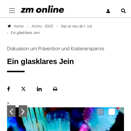
S
Archiv - 2002
Das ist neu ab 1. Juli
Home
Ein glasklares Jein
Diskussion um Prävention und Kostenersparnis
Ein glasklares Jein
Facebook
Plattform
LinekdIn
Seite
X
ausdrucken
>