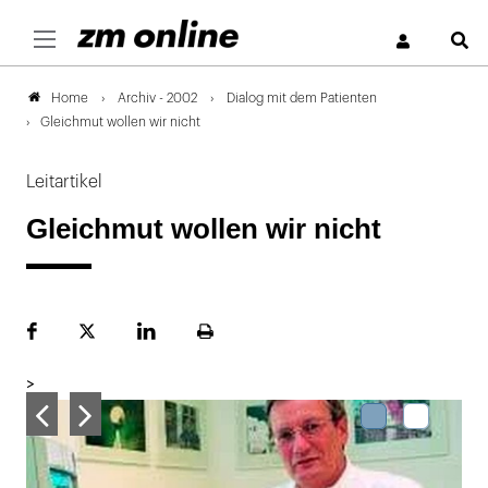
S
Archiv - 2002
Dialog mit dem Patienten
Home
Gleichmut wollen wir nicht
Leitartikel
Gleichmut wollen wir nicht
Facebook
Plattform
LinekdIn
Seite
X
ausdrucken
>