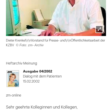
Lightbox
Dieter Krenkel\r\nVorstand für Presse- und\r\nÖffentlichkeitsarbeit der
öffnen
© Foto: zm- Archiv
KZBV
Folie
1
Heftarchiv Meinung
von
Ausgabe 04/2002
2
Dialog mit dem Patienten
15.02.2002
zm-online
Sehr geehrte Kolleginnen und Kollegen,