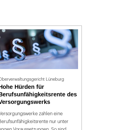
Oberverwaltungsgericht Lüneburg
Hohe Hürden für
Berufsunfähigkeitsrente des
Versorgungswerks
Versorgungswerke zahlen eine
Berufsunfähigkeitsrente nur unter
engen Voraussetzungen. So sind