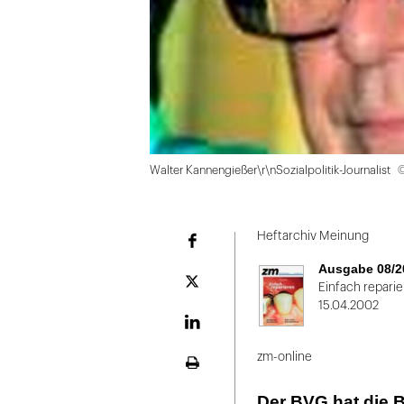
©
Walter Kannengießer\r\nSozialpolitik-Journalist
Folie
1
Heftarchiv Meinung
Facebook
von
Ausgabe 08/2
2
Plattform
Einfach repari
X
15.04.2002
LinekdIn
zm-online
Seite
ausdrucken
Der BVG hat die 