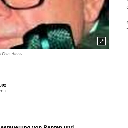
Lightbox
 Foto: Archiv
öffnen
002
eren
Besteuerung von Renten und