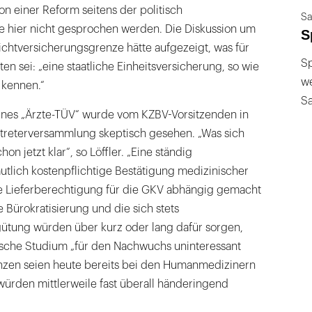
n einer Reform seitens der politisch
Sa
e hier nicht gesprochen werden. Die Diskussion um
S
ichtversicherungsgrenze hätte aufgezeigt, was für
Sp
en sei: „eine staatliche Einheitsversicherung, so wie
we
 kennen.“
S
ines „Ärzte-TÜV“ wurde vom KZBV-Vorsitzenden in
rtreterversammlung skeptisch gesehen. „Was sich
chon jetzt klar“, so Löffler. „Eine ständig
tlich kostenpflichtige Bestätigung medizinischer
ie Lieferberechtigung für die GKV abhängig gemacht
Bürokratisierung und die sich stets
ütung würden über kurz oder lang dafür sorgen,
sche Studium „für den Nachwuchs uninteressant
nzen seien heute bereits bei den Humanmedizinern
würden mittlerweile fast überall händeringend