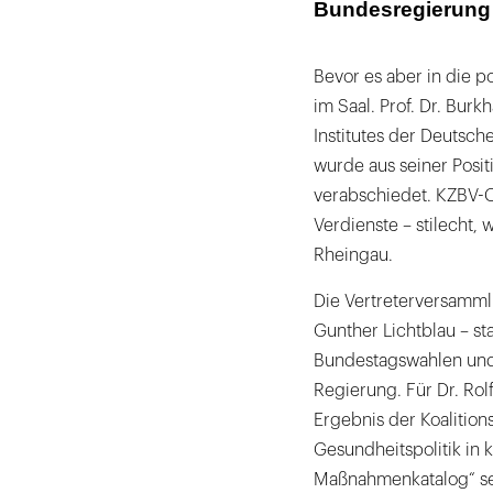
Bundesregierung 
Bevor es aber in die po
im Saal. Prof. Dr. Bur
Institutes der Deutsc
wurde aus seiner Posit
verabschiedet. KZBV-Ch
Verdienste – stilecht,
Rheingau.
Die Vertreterversamml
Gunther Lichtblau – st
Bundestagswahlen und d
Regierung. Für Dr. Rol
Ergebnis der Koalitio
Gesundheitspolitik in k
Maßnahmenkatalog“ sei 