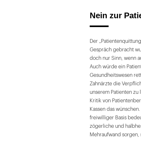
Nein zur Pat
Der „Patientenquittung
Gespräch gebracht wurd
doch nur Sinn, wenn au
Auch würde ein Patient
Gesundheitswesen rett
Zahnärzte die Verpfli
unserem Patienten zu le
Kritik von Patientenb
Kassen das wünschen. 
freiwilliger Basis be
zögerliche und halbher
Mehraufwand sorgen, s