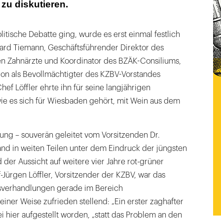
zu diskutieren.
litische Debatte ging, wurde es erst einmal festlich
khard Tiemann, Geschäftsführender Direktor des
hen Zahnärzte und Koordinator des BZÄK-Consiliums,
ion als Bevollmächtigter des KZBV-Vorstandes
ef Löffler ehrte ihn für seine langjährigen
 wie es sich für Wiesbaden gehört, mit Wein aus dem
ung – souverän geleitet vom Vorsitzenden Dr.
and in weiten Teilen unter dem Eindruck der jüngsten
er Aussicht auf weitere vier Jahre rot-grüner
f-Jürgen Löffler, Vorsitzender der KZBV, war das
nsverhandlungen gerade im Bereich
einer Weise zufrieden stellend: „Ein erster zaghafter
hier aufgestellt worden, „statt das Problem an den