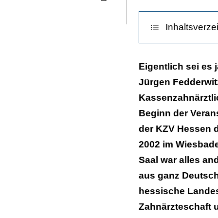
Seite
ausdrucken
Inhaltsverze
Nein zur Patie
Eigentlich sei es 
Jürgen Fedderwitz
Enttäuschende 
Kassenzahnärztli
Auch SPD sieht
Beginn der Verans
Erfolgreiche P
der KZV Hessen d
2002 im Wiesbade
Saal war alles an
aus ganz Deutsch
hessische Landes
Zahnärzteschaft u