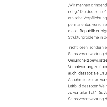
„Wir mahnen dringend ei
nötig.“ Die deutsche Z
ethische Verpflichtun
permanenter, verschlei
dieser Republik erfol
Strukturprobleme in 
nicht lösen, sondern 
Selbstverantwortung d
Gesundheitsbewusstsei
Verantwortung zu über
auch, dass soziale Er
Annehmlichkeiten verzi
Leitbild des roten We
zu verteilen hat.“ Die 
Selbstverantwortung d