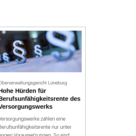
Oberverwaltungsgericht Lüneburg
Hohe Hürden für
Berufsunfähigkeitsrente des
Versorgungswerks
Versorgungswerke zahlen eine
Berufsunfähigkeitsrente nur unter
engen Voraussetzungen. So sind