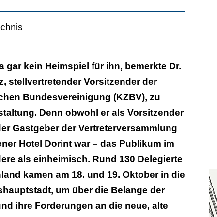
ichnis
ntenquittung
ja gar kein Heimspiel für ihn, bemerkte Dr.
, stellvertretender Vorsitzender der
Koalition
chen Bundesvereinigung (KZBV), zu
 den Bedarf
taltung. Denn obwohl er als Vorsitzender
R-Arbeit
er Gastgeber der Vertreterversammlung
ner Hotel Dorint war – das Publikum im
dere als einheimisch. Rund 130 Delegierte
land kamen am 18. und 19. Oktober in die
hauptstadt, um über die Belange der
nd ihre Forderungen an die neue, alte