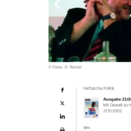
© Fotos: D. Rüchel
Folie
1
Heftarchiv Politik
Facebook
von
Ausgabe 21/2
2
Plattform
Mit Gewalt zu 
X
31.10.2002
LinekdIn
dev