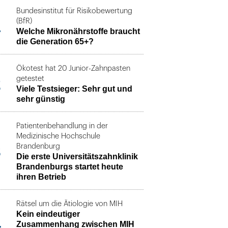
Bundesinstitut für Risikobewertung
1
(BfR)
Welche Mikronährstoffe braucht
die Generation 65+?
Ökotest hat 20 Junior-Zahnpasten
2
getestet
Viele Testsieger: Sehr gut und
sehr günstig
Patientenbehandlung in der
Medizinische Hochschule
3
Brandenburg
Die erste Universitätszahnklinik
Brandenburgs startet heute
ihren Betrieb
Rätsel um die Ätiologie von MIH
Kein eindeutiger
4
Zusammenhang zwischen MIH