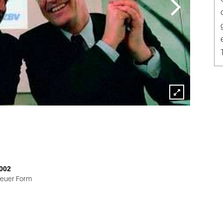
Lightbox
öffnen
002
neuer Form