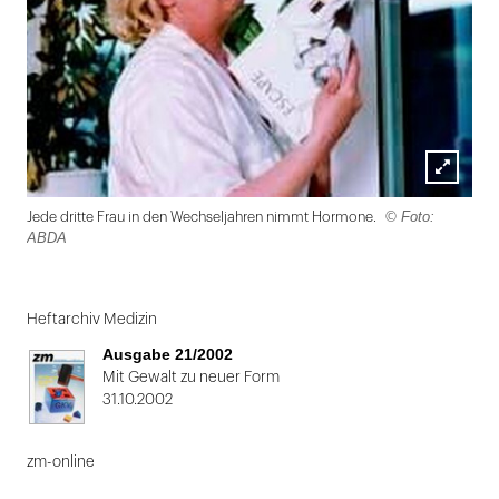
Lightbox
© Foto:
Jede dritte Frau in den Wechseljahren nimmt Hormone.
öffnen
ABDA
Folie
1
Heftarchiv Medizin
von
Ausgabe 21/2002
2
Mit Gewalt zu neuer Form
31.10.2002
zm-online