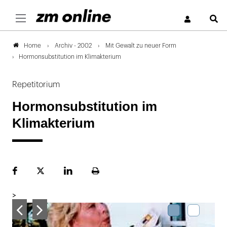
S
Archiv - 2002
Mit Gewalt zu neuer Form
Home
Hormonsubstitution im Klimakterium
Repetitorium
Hormonsubstitution im
Klimakterium
Facebook
Plattform
LinekdIn
Seite
X
ausdrucken
>