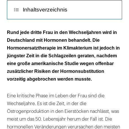
Inhaltsverzeichnis
Psychovegetative Symptome lindern
Rund jede dritte Frau in den Wechseljahren wird in
Deutschland mit Hormonen behandelt. Die
Unklare Folgen für Herz und Gefäße
Hormonersatztherapie im Klimakterium ist jedoch in
Häufiger Thrombosen
jüngster Zeit in die Schlagzeilen geraten, nachdem
eine große amerikanische Studie wegen offenbar
Knochenschwund: Weniger Frakturen?
zusätzlicher Risiken der Hormonsubstitution
vorzeitig abgebrochen werden musste.
Erhöhtes Krebsrisiko – ein hoher Preis
WHI-Studie – wegen Risiko vorzeitig
Eine kritische Phase im Leben der Frau sind die
abgebrochen
Wechseljahre. Es ist die Zeit, in der die
Panik ist nicht gerechtfertigt
Östrogenproduktion in den Eierstöcken nachlässt, was
meist um das 50. Lebensjahr herum der Fall ist. Die
Keine Bedenken gegen Kurzzeittherapie
hormonellen Veränderungen verursachen den meisten