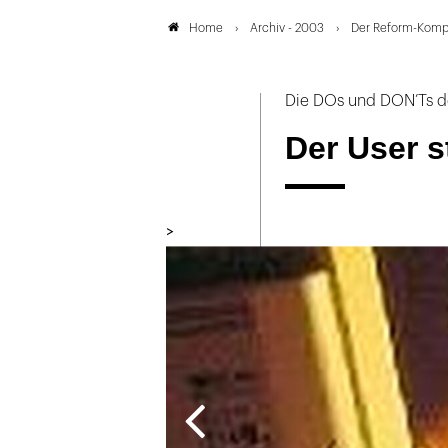
Archiv - 2003
Der Reform-Komp
Home
Die DOs und DON’Ts de
Der User s
>