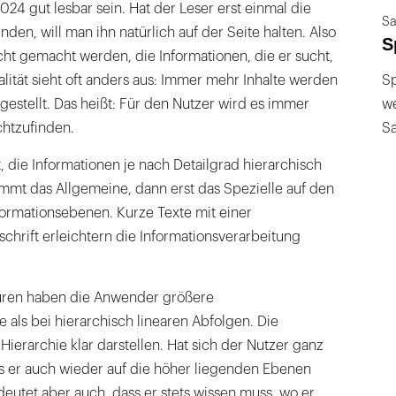
024 gut lesbar sein. Hat der Leser erst einmal die
Sa
en, will man ihn natürlich auf der Seite halten. Also
S
ht gemacht werden, die Informationen, die er sucht,
alität sieht oft anders aus: Immer mehr Inhalte werden
Sp
 gestellt. Das heißt: Für den Nutzer wird es immer
we
chtzufinden.
S
t, die Informationen je nach Detailgrad hierarchisch
mmt das Allgemeine, dann erst das Spezielle auf den
formationsebenen. Kurze Texte mit einer
chrift erleichtern die Informationsverarbeitung
turen haben die Anwender größere
als bei hierarchisch linearen Abfolgen. Die
Hierarchie klar darstellen. Hat sich der Nutzer ganz
ss er auch wieder auf die höher liegenden Ebenen
eutet aber auch, dass er stets wissen muss, wo er