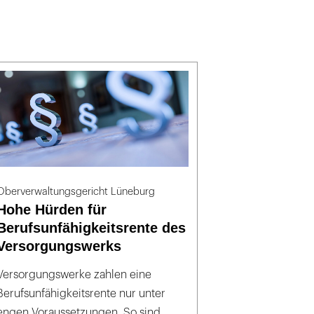
Oberverwaltungsgericht Lüneburg
Hohe Hürden für
Berufsunfähigkeitsrente des
Versorgungswerks
Versorgungswerke zahlen eine
Berufsunfähigkeitsrente nur unter
engen Voraussetzungen. So sind