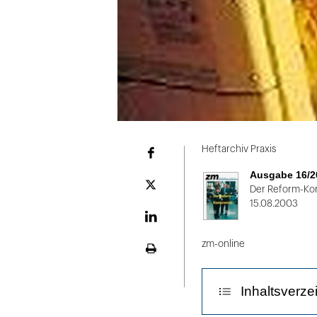
Folie
1
Heftarchiv Praxis
Facebook
von
Ausgabe 16/2
2
Plattform
Der Reform-Ko
X
15.08.2003
LinekdIn
zm-online
Seite
ausdrucken
Inhaltsverze