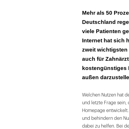
Einheitliche Da
Mehr als 50 Proz
Deutschland rege
Schnickschnack
viele Patienten g
Bilder wecken
Internet hat sic
An Werbegren
zweit wichtigsten
auch für Zahnärzte
Das 1x1 im We
kostengünstiges I
außen darzustelle
Welchen Nutzen hat der
und letzte Frage sein, 
Homepage entwickelt. 
und behindern den Nut
dabei zu helfen. Bei d