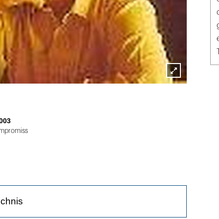
Lightbox
öffnen
003
mpromiss
ichnis