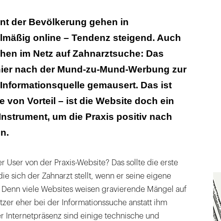
rstellung
ent der Bevölkerung gehen in
lmäßig online – Tendenz steigend. Auch
 stört
ehen im Netz auf Zahnarztsuche: Das
 Emotionen
h hier nach der Mund-zu-Mund-Werbung zur
zen denken
 Informationsquelle gemausert. Das ist
 von Vorteil – ist die Website doch ein
bdesign
nstrument, um die Praxis positiv nach
n.
 User von der Praxis-Website? Das sollte die erste
die sich der Zahnarzt stellt, wenn er seine eigene
Denn viele Websites weisen gravierende Mängel auf
zer eher bei der Informationssuche anstatt ihm
er Internetpräsenz sind einige technische und