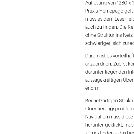
Auflösung von 1280 x 1
Praxis-Homepage gefund
muss es dem Leser leic
auch zu finden. Die Re
ohne Struktur ins Netz
schwieriger, sich zure
Darum ist es vorteilhaf
anzuordnen. Zuerst ko
darunter liegenden In
aussagekräftigen Übers
enorm.
Bei netzartigen Struk
Orientierungsprobleme 
Navigation muss diese 
herunter geklickt, mu
zurückfinden – das bed