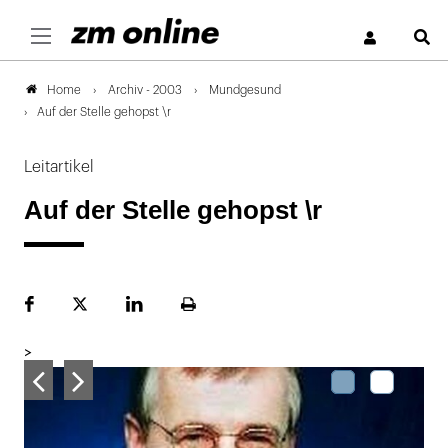
S
Archiv - 2003
Mundgesund
Home
Auf der Stelle gehopst \r
Leitartikel
Auf der Stelle gehopst \r
Facebook
Plattform
LinekdIn
Seite
X
ausdrucken
>