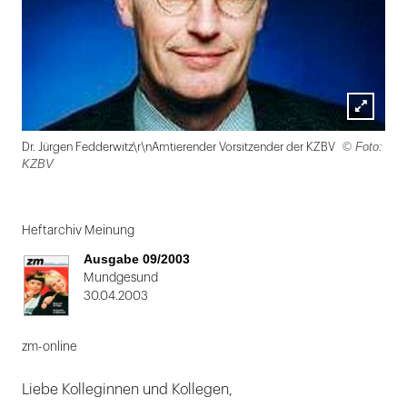
Lightbox
© Foto:
Dr. Jürgen Fedderwitz\r\nAmtierender Vorsitzender der KZBV
öffnen
KZBV
Folie
1
Heftarchiv Meinung
von
Ausgabe 09/2003
2
Mundgesund
30.04.2003
zm-online
Liebe Kolleginnen und Kollegen,