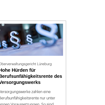
Oberverwaltungsgericht Lüneburg
Hohe Hürden für
Berufsunfähigkeitsrente des
Versorgungswerks
Versorgungswerke zahlen eine
Berufsunfähigkeitsrente nur unter
engen Voraussetzungen. So sind