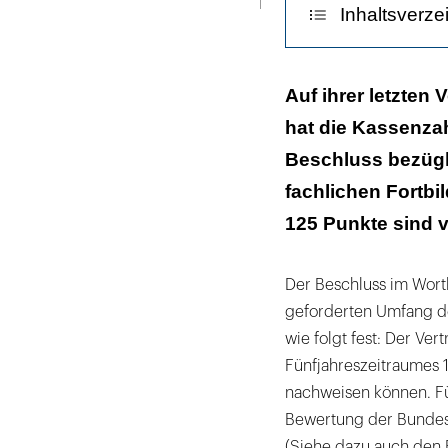
Inhaltsverze
Gesetzlich fes
Auf ihrer letzten 
hat die Kassenza
Sanktionen vo
Beschluss bezügli
fachlichen Fortbi
125 Punkte sind 
Der Beschluss im Wortl
geforderten Umfang de
wie folgt fest: Der Ve
Fünfjahreszeitraumes 1
nachweisen können. Für
Bewertung der Bundes
(Siehe dazu auch den B