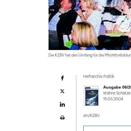
Die KZBV hat den Umfang für die Pflichtfortbildu
Folie
1
Heftarchiv Politik
Facebook
von
Ausgabe 06/2
2
Plattform
Wahre Schätze
X
15.03.2004
LinekdIn
zm/KZBV
Seite
ausdrucken