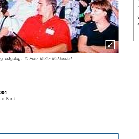
Lightbox
© Foto: Möller-Middendorf
ng festgelegt.
öffnen
004
 an Bord