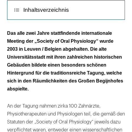
Inhaltsverzeichnis
Ohrenschmerzen als Symptom
Das alle zwei Jahre stattfindende internationale
Meeting der „Society of Oral Physiology“ wurde
Botulinumtoxin bei Diskusverlagerung
2003 in Leuven / Belgien abgehalten. Die alte
Vorkontakt und Muskel
Universitätsstadt mit ihren zahlreichen historischen
Gebäuden bildete einen besonders schönen
Schnarchschiene
Hintergrund für die traditionsreiche Tagung, welche
sich in den Räumlichkeiten des Großen Begijnhofes
Kauphysiologie und orales Tastempfinden
abspielte.
Nahrung und Kiefergelenk
An der Tagung nahmen zirka 100 Zahnärzte,
Physiotherapeuten und Physiologen teil, die gemäß den
Statuten der „Society of Oral Physiology“ jeweils dazu
verpflichtet waren, entweder einen wissenschaftlichen