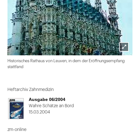
Lightbox
Historisches Rathaus von Leuven, in dem der Eröffnungsempfang
öffnen
stattfand
Folie
1
Heftarchiv Zahnmedizin
von
Ausgabe 06/2004
2
Wahre Schätze an Bord
15.03.2004
zm-online