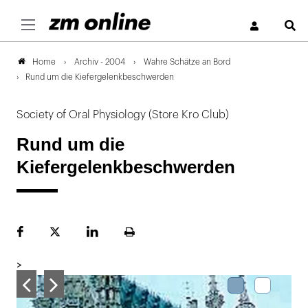
S
Archiv - 2004
Wahre Schätze an Bord
Home
Rund um die Kiefergelenkbeschwerden
Society of Oral Physiology (Store Kro Club)
Rund um die
Kiefergelenkbeschwerden
Facebook
Plattform
LinekdIn
Seite
X
ausdrucken
>