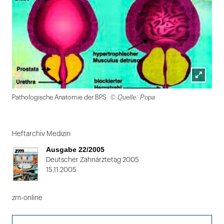
Lightbox
© Quelle: Popa
Pathologische Anatomie der BPS
öffnen
Folie
1
Heftarchiv Medizin
von
Ausgabe 22/2005
2
Deutscher Zahnärztetag 2005
15.11.2005
zm-online