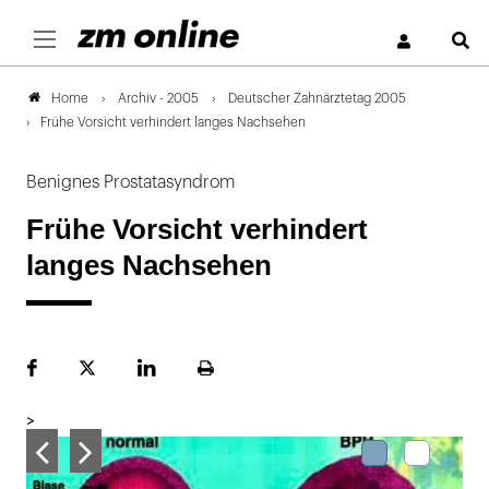
S
Archiv - 2005
Deutscher Zahnärztetag 2005
Home
Frühe Vorsicht verhindert langes Nachsehen
Benignes Prostatasyndrom
Frühe Vorsicht verhindert
langes Nachsehen
Facebook
Plattform
LinekdIn
Seite
X
ausdrucken
>