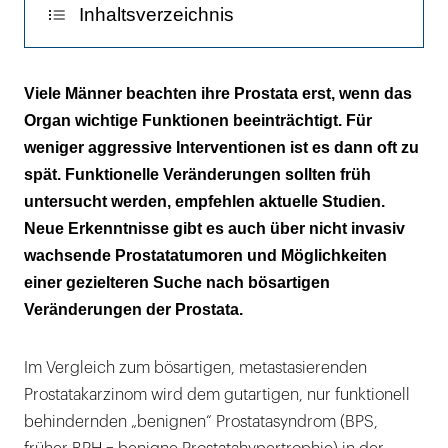
Inhaltsverzeichnis
Ab 45 ist Aufmerksamkeit geboten
Viele Männer beachten ihre Prostata erst, wenn das
Organ wichtige Funktionen beeinträchtigt. Für
Die Studiendaten
weniger aggressive Interventionen ist es dann oft zu
Prostatatumoren – (k)ein Grund zur Panik
spät. Funktionelle Veränderungen sollten früh
untersucht werden, empfehlen aktuelle Studien.
Neuer Test für Screenings
Neue Erkenntnisse gibt es auch über nicht invasiv
wachsende Prostatatumoren und Möglichkeiten
einer gezielteren Suche nach bösartigen
Veränderungen der Prostata.
Im Vergleich zum bösartigen, metastasierenden
Prostatakarzinom wird dem gutartigen, nur funktionell
behindernden „benignen“ Prostatasyndrom (BPS,