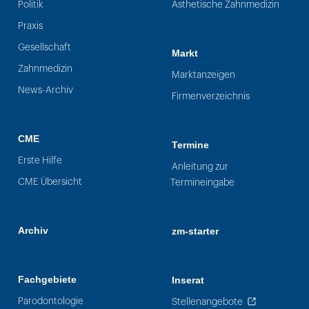
Politik
Ästhetische Zahnmedizin
Praxis
Gesellschaft
Markt
Zahnmedizin
Marktanzeigen
News-Archiv
Firmenverzeichnis
CME
Termine
Erste Hilfe
Anleitung zur
CME Übersicht
Termineingabe
Archiv
zm-starter
Fachgebiete
Inserat
Parodontologie
Stellenangebote