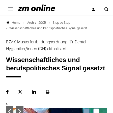
S
Archiv - 2005
Step by Step
Home
Wissenschaftliches und berufspolitisches Signal gesetzt
BZÄK-Musterfortbildungsordnung für Dental
Hygieniker/innen (DH) aktualisiert
Wissenschaftliches und
berufspolitisches Signal gesetzt
Facebook
Plattform
LinekdIn
Seite
X
ausdrucken
>