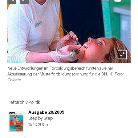
Lightbox
Neue Entwicklungen im Fortbildungsbereich führten zu einer
öffnen
© Foto:
Aktualisierung der Musterfortbildungsordnung für die DH.
Colgate
Folie
1
Heftarchiv Politik
von
Ausgabe 20/2005
2
Step by Step
15.10.2005