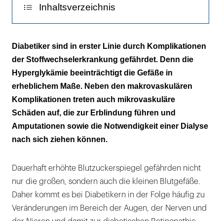
Inhaltsverzeichnis
Retinopathie
Diabetiker sind in erster Linie durch Komplikationen
der Stoffwechselerkrankung gefährdet. Denn die
Verschiedene Krankheitsformen
Hyperglykämie beeinträchtigt die Gefäße in
Risikofaktoren der Retinopathie
erheblichem Maße. Neben den makrovaskulären
Komplikationen treten auch mikrovaskuläre
Makulopathie
Schäden auf, die zur Erblindung führen und
Amputationen sowie die Notwendigkeit einer Dialyse
Regelmäßige Kontrolluntersuchungen
nach sich ziehen können.
Neuropathie
Limitierte Therapiemöglichkeiten
Dauerhaft erhöhte Blutzuckerspiegel gefährden nicht
nur die großen, sondern auch die kleinen Blutgefäße.
Dem diabetischen Fuß entgegenwirken
Daher kommt es bei Diabetikern in der Folge häufig zu
Veränderungen im Bereich der Augen, der Nerven und
Nephropathie