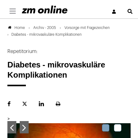
S
Archiv - 2005
Vorsorge mit Fragezeichen
Home
Diabetes - mikrovaskuläre Komplikationen
Repetitorium:
Diabetes - mikrovaskuläre
Komplikationen
Facebook
Plattform
LinekdIn
Seite
X
ausdrucken
>