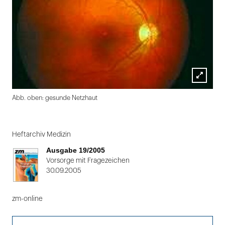
Lightbox
Abb. oben: gesunde Netzhaut
öffnen
Folie
1
Heftarchiv Medizin
von
Ausgabe 19/2005
2
Vorsorge mit Fragezeichen
30.09.2005
zm-online