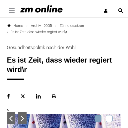
S
Archiv - 2005
Zähne ersetzen
Home
Es ist Zeit, dass wieder regiert wird\r
Gesundheitspolitik nach der Wahl
Es ist Zeit, dass wieder regiert
wird\r
Facebook
Plattform
LinekdIn
Seite
X
ausdrucken
>