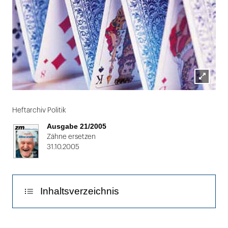
Lightbox
Folie
öffnen
1
Heftarchiv Politik
von
Ausgabe 21/2005
2
Zähne ersetzen
31.10.2005
Inhaltsverzeichnis