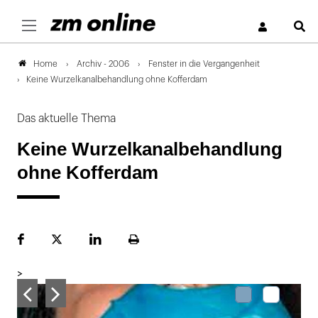
S
Archiv - 2006
Fenster in die Vergangenheit
Home
Keine Wurzelkanalbehandlung ohne Kofferdam
Das aktuelle Thema
Keine Wurzelkanalbehandlung
ohne Kofferdam
Facebook
Plattform
LinekdIn
Seite
X
ausdrucken
>