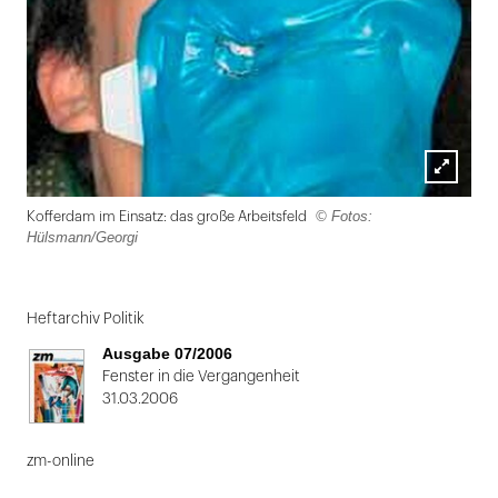
Lightbox
© Fotos:
Kofferdam im Einsatz: das große Arbeitsfeld
öffnen
Hülsmann/Georgi
Folie
1
Heftarchiv Politik
von
Ausgabe 07/2006
2
Fenster in die Vergangenheit
31.03.2006
zm-online