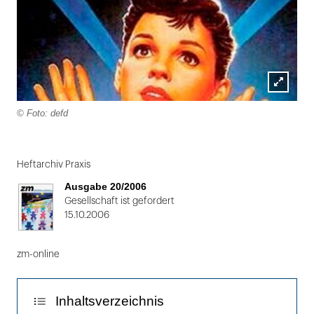
Lightbox
© Foto: defd
öffnen
Folie
1
Heftarchiv Praxis
von
Ausgabe 20/2006
2
Gesellschaft ist gefordert
15.10.2006
zm-online
Inhaltsverzeichnis