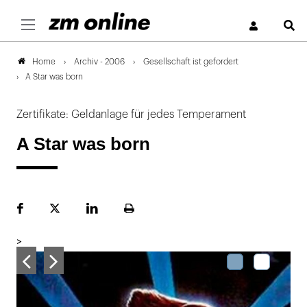
S
Archiv - 2006
Gesellschaft ist gefordert
Home
A Star was born
Zertifikate: Geldanlage für jedes Temperament
A Star was born
Facebook
Plattform
LinekdIn
Seite
X
ausdrucken
>