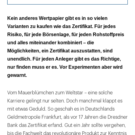
Die steile Karriere nahm ihren Lauf
Kein anderes Wertpapier gibt es in so vielen
Varianten zu kaufen wie das Zertifikat. Für jedes
Trotz möglicher Pleiten …
Risiko, für jede Börsenlage, für jeden Rohstoffpreis
… den Schiffbruch vermeiden
und alles miteinander kombiniert – die
Möglichkeiten, ein Zertifikat auszustatten, sind
Die andere Welt – für Zocker
unendlich. Für jeden Anleger gibt es das Richtige,
nur finden muss er es. Vor Experimenten aber wird
Gewinne zwischen Schutz und Risiko
gewarnt.
Vom Mauerblümchen zum Weltstar – eine solche
Karriere gelingt nur selten. Doch manchmal klappt es
mit etwas Geduld. So geschah es in Deutschlands
Geldmetropole Frankfurt, als vor 17 Jahren die Dresdner
Bank das Zertifikat erfand. Gut ein Jahr sollte vergehen,
bis die Fachwelt das revolutionäre Produkt zur Kenntnis