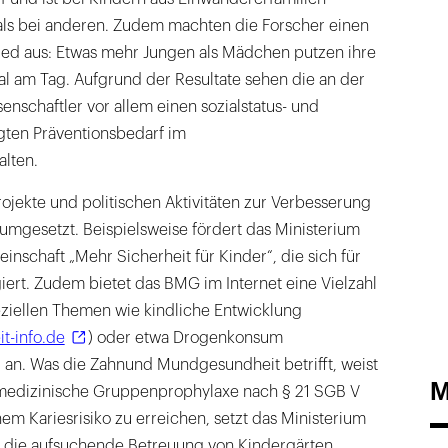
 als bei anderen. Zudem machten die Forscher einen
ed aus: Etwas mehr Jungen als Mädchen putzen ihre
l am Tag. Aufgrund der Resultate sehen die an der
enschaftler vor allem einen sozialstatus- und
ngten Präventionsbedarf im
lten.
ojekte und politischen Aktivitäten zur Verbesserung
umgesetzt. Beispielsweise fördert das Ministerium
nschaft „Mehr Sicherheit für Kinder“, die sich für
ert. Zudem bietet das BMG im Internet eine Vielzahl
eziellen Themen wie kindliche Entwicklung
t-info.de
) oder etwa Drogenkonsum
) an. Was die Zahnund Mundgesundheit betrifft, weist
M
medizinische Gruppenprophylaxe nach § 21 SGB V
em Kariesrisiko zu erreichen, setzt das Ministerium
uf die aufsuchende Betreuung von Kindergärten,