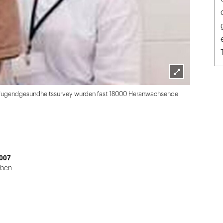
Lightbox
nd Jugendgesundheitssurvey wurden fast 18000 Heranwachsende
öffnen
007
eben