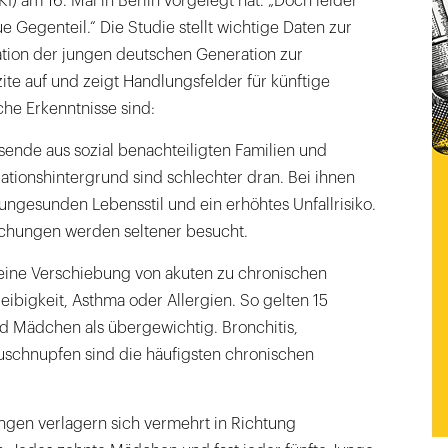
KI) am 16. Mai in Berlin vorgelegt hat. „Doch leider
e Gegenteil.“ Die Studie stellt wichtige Daten zur
ation der jungen deutschen Generation zur
ite auf und zeigt Handlungsfelder für künftige
e Erkenntnisse sind:
ende aus sozial benachteiligten Familien und
ationshintergrund sind schlechter dran. Bei ihnen
 ungesunden Lebensstil und ein erhöhtes Unfallrisiko.
chungen werden seltener besucht.
 eine Verschiebung von akuten zu chronischen
eibigkeit, Asthma oder Allergien. So gelten 15
d Mädchen als übergewichtig. Bronchitis,
schnupfen sind die häufigsten chronischen
ngen verlagern sich vermehrt in Richtung