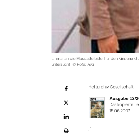
Einmal an die Messlatte bitte! Für den Kinderu
© Foto: RKI
untersucht
Folie
1
Heftarchiv Gesellschaft
Facebook
von
Ausgabe 12/2
2
Plattform
Das kopierte L
X
15.06.2007
LinekdIn
jr
Seite