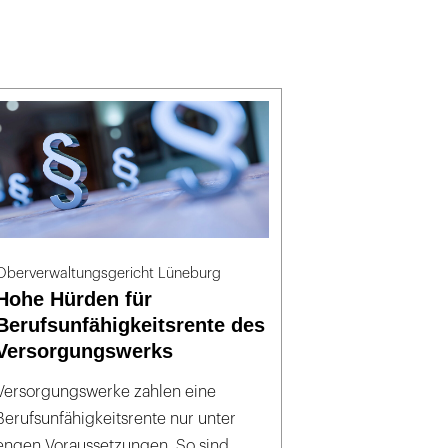
Oberverwaltungsgericht Lüneburg
Hohe Hürden für
Berufsunfähigkeitsrente des
Versorgungswerks
Versorgungswerke zahlen eine
Berufsunfähigkeitsrente nur unter
engen Voraussetzungen. So sind