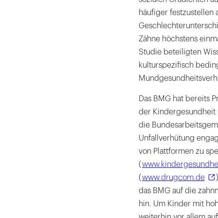
häufiger festzustellen
Geschlechterunterschi
Zähne höchstens einma
Studie beteiligten Wiss
kulturspezifisch bedi
Mundgesundheitsverha
Das BMG hat bereits Pr
der Kindergesundheit 
die Bundesarbeitsgemei
Unfallverhütung engagi
von Plattformen zu sp
(
www.kindergesundhei
(
www.drugcom.de
das BMG auf die zahn
hin. Um Kinder mit hoh
weiterhin vor allem a