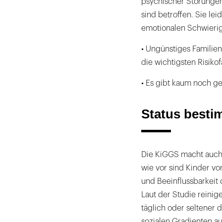
psychischer Störungen
sind betroffen. Sie le
emotionalen Schwierig
• Ungünstiges Familie
die wichtigsten Risikof
• Es gibt kaum noch g
Status besti
Die KiGGS macht auch
wie vor sind Kinder von
und Beeinflussbarkeit
Laut der Studie reini
täglich oder seltener 
sozialen Gradienten au