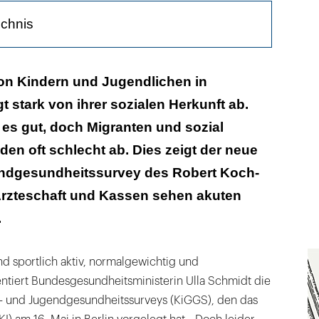
ichnis
mt Zahnpflege
on Kindern und Jugendlichen in
 stark von ihrer sozialen Herkunft ab.
atenbasis
es gut, doch Migranten und sozial
 Thema auf
n oft schlecht ab. Dies zeigt der neue
ndgesundheitssurvey des Robert Koch-
k, Ärzteschaft und Kassen sehen akuten
.
nd sportlich aktiv, normalgewichtig und
tiert Bundesgesundheitsministerin Ulla Schmidt die
- und Jugendgesundheitssurveys (KiGGS), den das