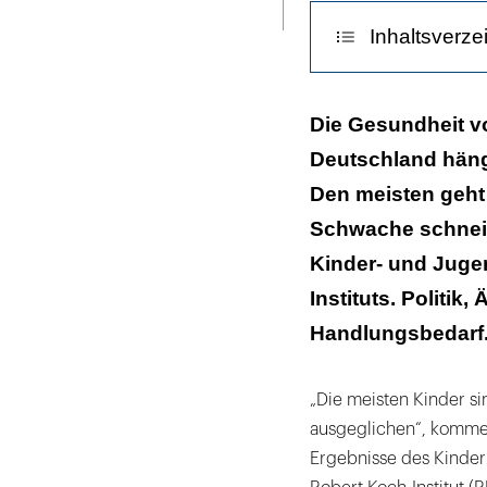
ausdrucken
Inhaltsverze
Status bestim
Die Gesundheit v
Deutschland hängt
Einzigartige D
Den meisten geht 
Ärztetag nahm
Schwache schneide
Kinder- und Juge
Instituts. Politi
Handlungsbedarf
„Die meisten Kinder si
ausgeglichen“, kommen
Ergebnisse des Kinder