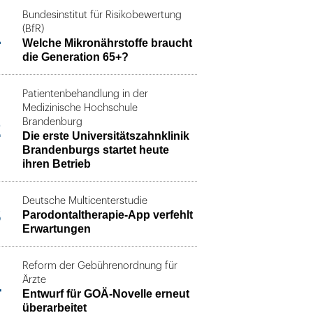
Bundesinstitut für Risikobewertung
1
(BfR)
Welche Mikronährstoffe braucht
die Generation 65+?
Patientenbehandlung in der
Medizinische Hochschule
2
Brandenburg
Die erste Universitätszahnklinik
Brandenburgs startet heute
ihren Betrieb
Deutsche Multicenterstudie
3
Parodontaltherapie-App verfehlt
Erwartungen
Reform der Gebührenordnung für
4
Ärzte
Entwurf für GOÄ-Novelle erneut
überarbeitet