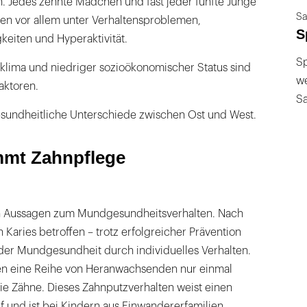
. Jedes zehnte Mädchen und fast jeder fünfte Junge
Sa
iden vor allem unter Verhaltensproblemen,
S
keiten und Hyperaktivität.
Sp
nklima und niedriger sozioökonomischer Status sind
we
aktoren.
S
esundheitliche Unterschiede zwischen Ost und West.
mmt Zahnpflege
 Aussagen zum Mundgesundheitsverhalten. Nach
 Karies betroffen – trotz erfolgreicher Prävention
 der Mundgesundheit durch individuelles Verhalten.
gen eine Reihe von Heranwachsenden nur einmal
die Zähne. Dieses Zahnputzverhalten weist einen
f und ist bei Kindern aus Einwandererfamilien