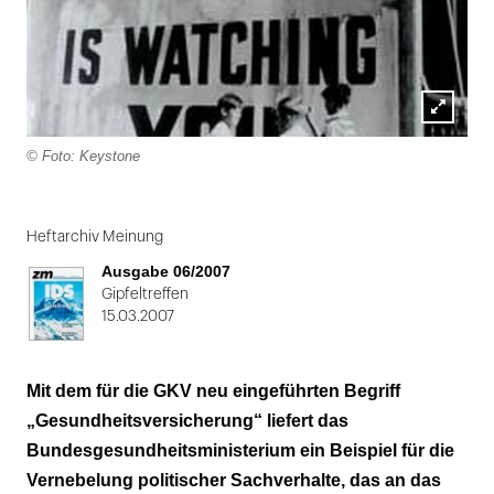
Lightbox
© Foto: Keystone
öffnen
Folie
1
Heftarchiv Meinung
von
Ausgabe 06/2007
2
Gipfeltreffen
15.03.2007
Mit dem für die GKV neu eingeführten Begriff
„Gesundheitsversicherung“ liefert das
Bundesgesundheitsministerium ein Beispiel für die
Vernebelung politischer Sachverhalte, das an das