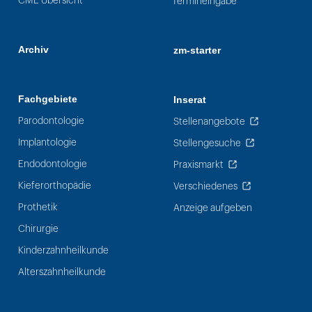
CME Übersicht
Termineingabe
Archiv
zm-starter
Fachgebiete
Inserat
Parodontologie
Stellenangebote
Implantologie
Stellengesuche
Endodontologie
Praxismarkt
Kieferorthopädie
Verschiedenes
Prothetik
Anzeige aufgeben
Chirurgie
Kinderzahnheilkunde
Alterszahnheilkunde