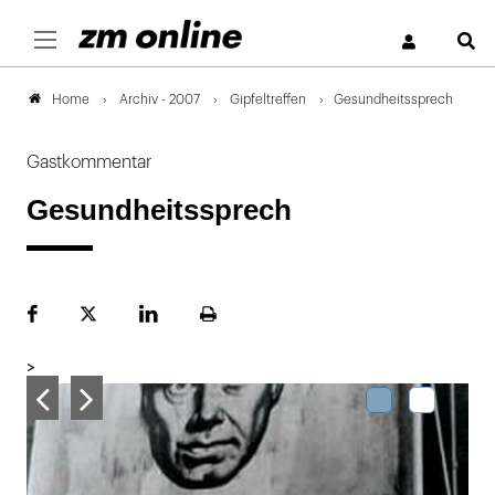
S
Archiv - 2007
Gipfeltreffen
Gesundheitssprech
Home
Gastkommentar
Gesundheitssprech
Facebook
Plattform
LinekdIn
Seite
X
ausdrucken
>