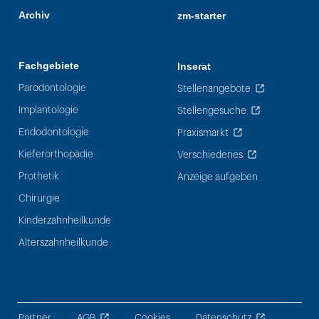
Archiv
zm-starter
Fachgebiete
Inserat
Parodontologie
Stellenangebote
Implantologie
Stellengesuche
Endodontologie
Praxismarkt
Kieferorthopädie
Verschiedenes
Prothetik
Anzeige aufgeben
Chirurgie
Kinderzahnheilkunde
Alterszahnheilkunde
Partner
AGB
Cookies
Datenschutz