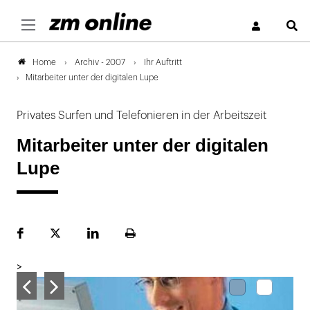
S
Archiv - 2007
Ihr Auftritt
Home
Mitarbeiter unter der digitalen Lupe
Privates Surfen und Telefonieren in der Arbeitszeit
Mitarbeiter unter der digitalen
Lupe
Facebook
Plattform
LinekdIn
Seite
X
ausdrucken
>