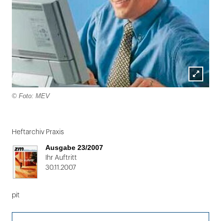
Lightbox
© Foto: MEV
öffnen
Folie
1
Heftarchiv Praxis
von
Ausgabe 23/2007
2
Ihr Auftritt
30.11.2007
pit