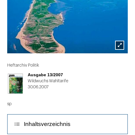
Lightbox
Folie
öffnen
1
Heftarchiv Politik
von
Ausgabe 13/2007
2
Wildwuchs Wahltarife
30.06.2007
sp
Inhaltsverzeichnis