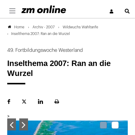
S
Archiv - 2007
Wildwuchs Wahltarife
Home
Inselthema 2007: Ran an die Wurzel
49. Fortbildungswoche Westerland
Inselthema 2007: Ran an die
Wurzel
Facebook
Plattform
LinekdIn
Seite
X
ausdrucken
>