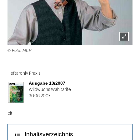
Lightbox
© Foto: MEV
öffnen
Folie
1
Heftarchiv Praxis
von
Ausgabe 13/2007
2
Wildwuchs Wahltarife
30.06.2007
pit
Inhaltsverzeichnis