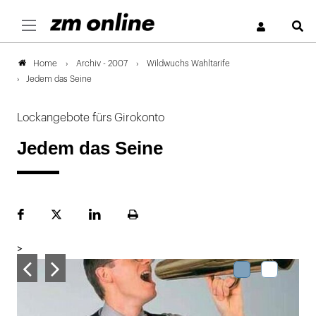
S
Archiv - 2007
Wildwuchs Wahltarife
Home
Jedem das Seine
Lockangebote fürs Girokonto
Jedem das Seine
Facebook
Plattform
LinekdIn
Seite
X
ausdrucken
>