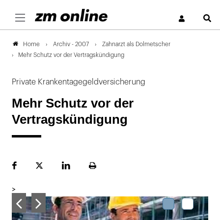
S
Archiv - 2007
Zahnarzt als Dolmetscher
Home
Mehr Schutz vor der Vertragskündigung
Private Krankentagegeldversicherung
Mehr Schutz vor der
Vertragskündigung
Facebook
Plattform
LinekdIn
Seite
X
ausdrucken
>