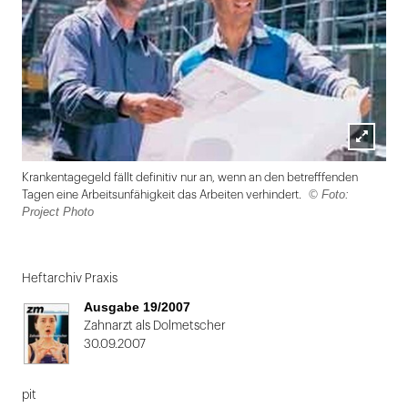
Lightbox
Krankentagegeld fällt definitiv nur an, wenn an den betrefffenden
öffnen
© Foto:
Tagen eine Arbeitsunfähigkeit das Arbeiten verhindert.
Project Photo
Folie
1
Heftarchiv Praxis
von
Ausgabe 19/2007
2
Zahnarzt als Dolmetscher
30.09.2007
pit