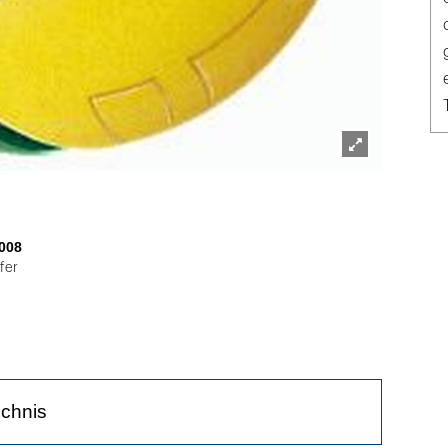
Lightbox
öffnen
008
fer
ichnis