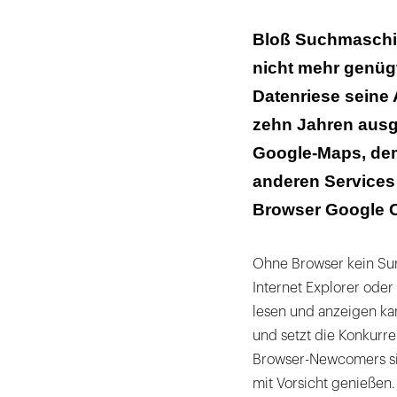
Pro Chrome
Bloß Suchmaschin
nicht mehr genügt.
Alles wird regis
Datenriese seine
zehn Jahren ausg
Google-Maps, de
anderen Services 
Browser Google 
Ohne Browser kein Sur
Internet Explorer oder
lesen und anzeigen ka
und setzt die Konkurre
Browser-Newcomers si
mit Vorsicht genießen.