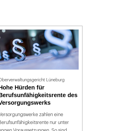
Oberverwaltungsgericht Lüneburg
Hohe Hürden für
Berufsunfähigkeitsrente des
Versorgungswerks
Versorgungswerke zahlen eine
Berufsunfähigkeitsrente nur unter
engen Voraussetzungen. So sind