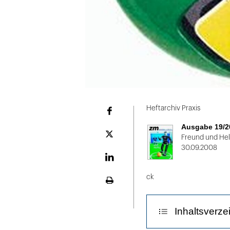
Folie
1
Heftarchiv Praxis
Facebook
von
Ausgabe 19/2
2
Plattform
Freund und Hel
X
30.09.2008
LinekdIn
ck
Seite
ausdrucken
Inhaltsverze