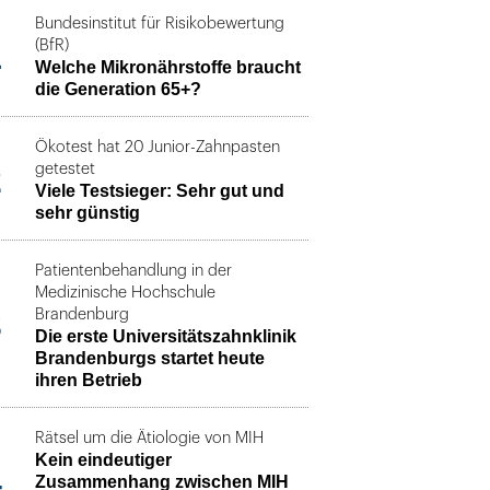
Bundesinstitut für Risikobewertung
1
(BfR)
Welche Mikronährstoffe braucht
die Generation 65+?
Ökotest hat 20 Junior-Zahnpasten
2
getestet
Viele Testsieger: Sehr gut und
sehr günstig
Patientenbehandlung in der
Medizinische Hochschule
3
Brandenburg
Die erste Universitätszahnklinik
Brandenburgs startet heute
ihren Betrieb
Rätsel um die Ätiologie von MIH
Kein eindeutiger
4
Zusammenhang zwischen MIH