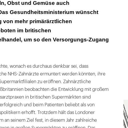
ln, Obst und Gemüse auch
Das Gesundheitsministerium wünscht
g von mehr primärärztlichen
oten im britischen
elhandel, um so den Versorgungs-Zugang
hte, wonach es durchaus denkbar sei, dass
che NHS-Zahnärzte ermuntert werden könnten, ihre
upermarktfilialen zu eröffnen. Zahnärztliche
ßbritannien beobachten die Entwicklung mit großem
ausarztpraxen in britischen Supermärkten sind
erfolgreich und beim Patienten beliebt als von
politikern erhofft. Trotzdem hält das Londoner
 an seinem Ziel fest, in diesem Jahr zahlreiche
raxen in großen Supermärkten zu eröffnen. Das