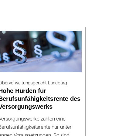
Oberverwaltungsgericht Lüneburg
Hohe Hürden für
Berufsunfähigkeitsrente des
Versorgungswerks
Versorgungswerke zahlen eine
Berufsunfähigkeitsrente nur unter
engen Voraussetzungen. So sind