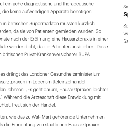
f einfache diagnostische und therapeutische
Sa
, die keine aufwendigen Apparate benötigen.
S
 in britischen Supermärkten mussten kürzlich
Sp
rden, da sie von Patienten gemieden wurden. So
we
ate nach der Eröffnung eine Hausarztpraxis in einer
S
liale wieder dicht, da die Patienten ausblieben. Diese
n britischen Privat-Krankenversicherer BUPA
lges drängt das Londoner Gesundheitsministerium
usarztpraxen im Lebensmitteleinzelhandel.
an Johnson: „Es geht darum, Hausarztpraxen leichter
“ Während die Ärzteschaft diese Entwicklung mit
htet, freut sich der Handel.
ten, wie das zu Wal- Mart gehörende Unternehmen
ls die Einrichtung von staatlichen Hausarztpraxen