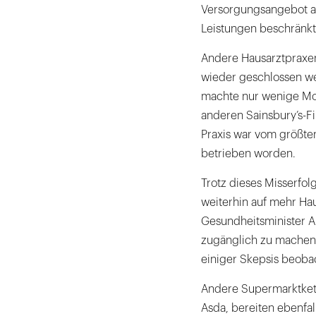
Versorgungsangebot au
Leistungen beschränkt
Andere Hausarztpraxen
wieder geschlossen we
machte nur wenige Mon
anderen Sainsbury’s-Fi
Praxis war vom größte
betrieben worden.
Trotz dieses Misserfo
weiterhin auf mehr Ha
Gesundheitsminister Al
zugänglich zu machen.
einiger Skepsis beobac
Andere Supermarktket
Asda, bereiten ebenfal