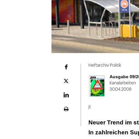
Folie
1
Heftarchiv Politik
Facebook
von
Ausgabe 09/2
2
Plattform
Kanalarbeiten
X
30.04.2008
LinekdIn
jt
Seite
ausdrucken
Neuer Trend im s
In zahlreichen Su