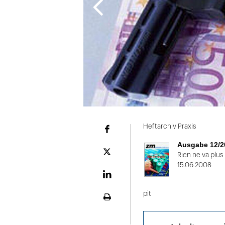
Folie
1
Heftarchiv Praxis
Facebook
von
Ausgabe 12/2
2
Plattform
Rien ne va plus
X
15.06.2008
LinekdIn
pit
Seite
ausdrucken