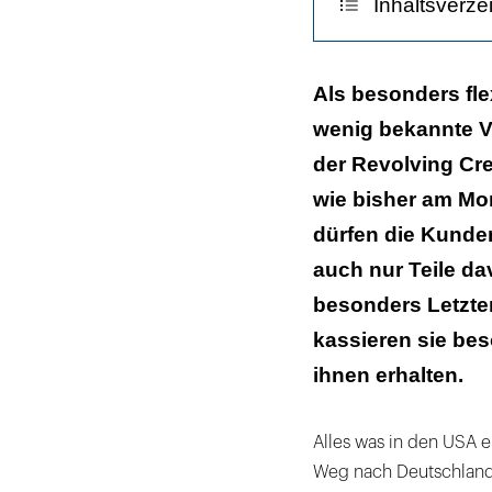
Inhaltsverze
Zur Kasse bitte
Als besonders fle
wenig bekannte Va
Kettenkarussel 
der Revolving Cre
Alternativen für
wie bisher am Mo
dürfen die Kunde
auch nur Teile da
besonders Letzter
kassieren sie be
ihnen erhalten.
Alles was in den USA er
Weg nach Deutschland.