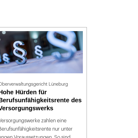
Oberverwaltungsgericht Lüneburg
Hohe Hürden für
Berufsunfähigkeitsrente des
Versorgungswerks
Versorgungswerke zahlen eine
Berufsunfähigkeitsrente nur unter
engen Voraussetzungen. So sind