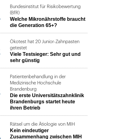
Bundesinstitut für Risikobewertung
1
(BfR)
Welche Mikronährstoffe braucht
die Generation 65+?
Ökotest hat 20 Junior-Zahnpasten
2
getestet
Viele Testsieger: Sehr gut und
sehr günstig
Patientenbehandlung in der
Medizinische Hochschule
3
Brandenburg
Die erste Universitätszahnklinik
Brandenburgs startet heute
ihren Betrieb
Rätsel um die Ätiologie von MIH
Kein eindeutiger
4
Zusammenhang zwischen MIH