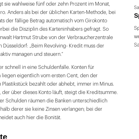
t sie wahlweise fünf oder zehn Prozent im Monat,
Sa
ro. Anders als bei der üblichen Karten-Methode, bei
S
s der fällige Betrag automatisch vom Girokonto
Sp
erbei die Disziplin des Karteninhabers gefragt. So
we
anwalt Hartmut Strube von der Verbraucherzentrale
S
n Düsseldorf: „Beim Revolving- Kredit muss der
 aktiv managen und steuern.“
 er schnell in eine Schuldenfalle. Konten für
 liegen eigentlich vom ersten Cent, den der
 Plastikstück bezahlt oder abhebt, immer im Minus.
 der über dieses Konto läuft, steigt die Kreditsumme.
er Schulden räumen die Banken unterschiedlich
rhalb derer sie keine Zinsen verlangen; bei der
idet auch hier die Bonität.
te