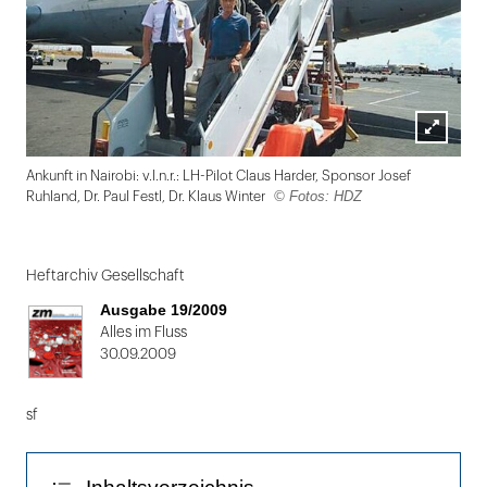
Lightbox
Ankunft in Nairobi: v.l.n.r.: LH-Pilot Claus Harder, Sponsor Josef
öffnen
© Fotos: HDZ
Ruhland, Dr. Paul Festl, Dr. Klaus Winter
Folie
1
Heftarchiv Gesellschaft
von
Ausgabe 19/2009
2
Alles im Fluss
30.09.2009
sf