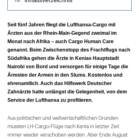
Inhaltsverzeichnis
Vor Ort kooperieren
Seit fünf Jahren fliegt die Lufthansa-Cargo mit
Ärzten aus der Rhein-Main-Gegend zweimal im
Ein neuer Brunnen
Monat nach Afrika – auch Cargo Human Care
Aids-Waisen helfen
genannt. Beim Zwischenstopp des Frachtflugs nach
Südafrika gehen die Ärzte in Kenias Hauptstadt
Nairobi von Bord und versorgen für einige Tage die
Ärmsten der Armen in den Slums. Kostenlos und
ehrenamtlich. Auch das Hilfswerk Deutscher
Zahnärzte hatte unlängst die Gelegenheit, von dem
Service der Lufthansa zu profitieren.
Aus politischen und weltwirtschaftlichen Gründen
mussten LH-Cargo-Flüge nach Kenia in letzter Zeit
immer wieder verschoben werden. Aber Ende August